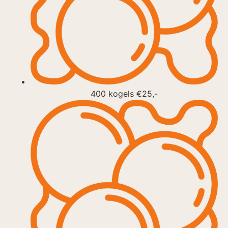
400 kogels €25,-