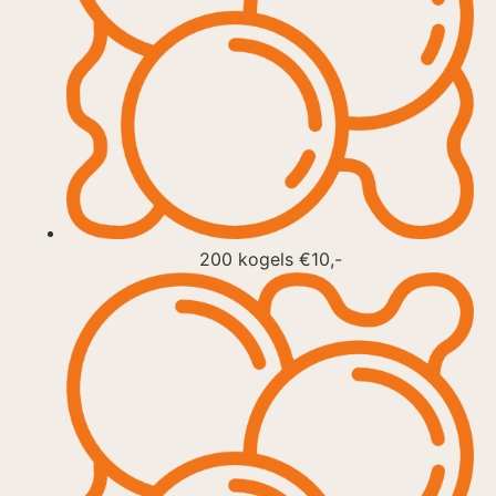
200 kogels €10,-