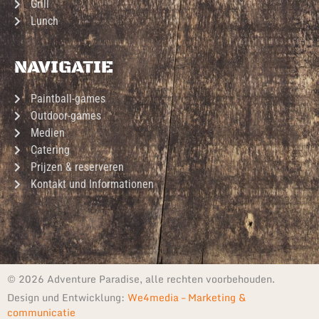
Grill
Lunch
NAVIGATIE
Paintball-games
Outdoor-games
Medien
Catering
Prijzen & reserveren
Kontakt und Informationen
© 2026 Adventure Paradise, alle rechten voorbehouden.
Design und Entwicklung:
We4media – Marketing &
communicatie