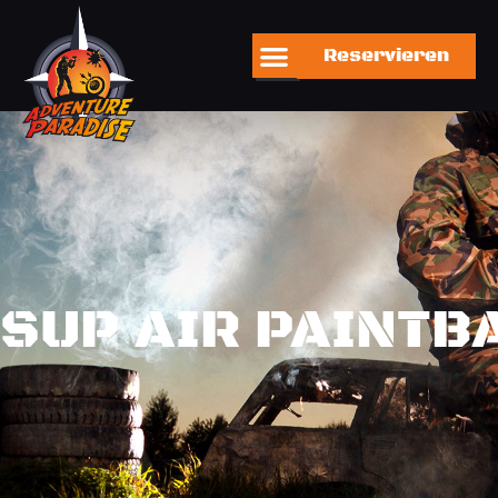
Reservieren
S
U
P
A
I
R
P
A
I
N
T
B