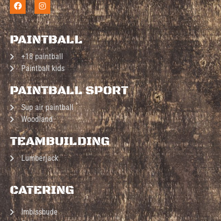
PAINTBALL
+18 paintball
Paintball kids
PAINTBALL SPORT
Sup air paintball
Woodland
TEAMBUILDING
Lumberjack
CATERING
Imbissbude