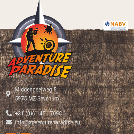
Middenpeelweg 5,
5975 MZ Sevenum
+31 (0)6 1451 7098
info@adventureparadise.eu