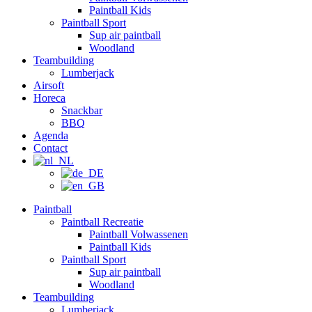
Paintball Kids
Paintball Sport
Sup air paintball
Woodland
Teambuilding
Lumberjack
Airsoft
Horeca
Snackbar
BBQ
Agenda
Contact
Paintball
Paintball Recreatie
Paintball Volwassenen
Paintball Kids
Paintball Sport
Sup air paintball
Woodland
Teambuilding
Lumberjack