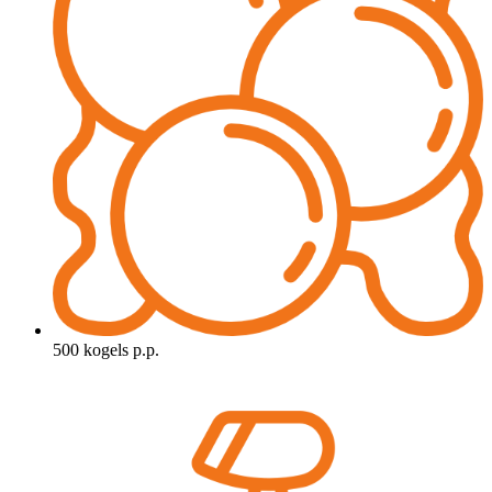
500 kogels p.p.